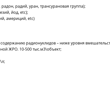
радон, радий, уран, трансурановая группа);
ий, йод, etc);
й, америций, etc)
по содержанию радионуклидов – ниже уровня вмешательст
ой ЖРО. 10-500 тыс.м3\объект;
\л;