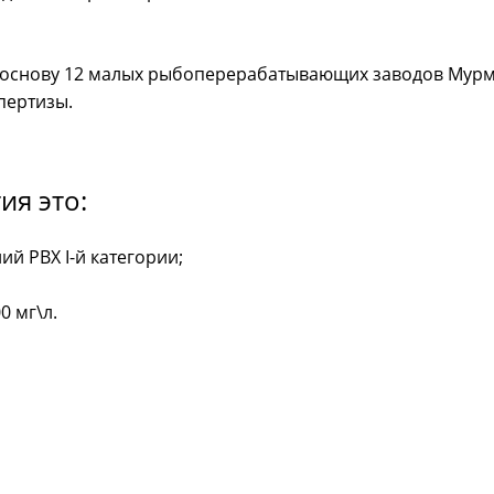
 основу 12 малых рыбоперерабатывающих заводов Мурм
пертизы.
я это:
й РВХ I-й категории;
0 мг\л.