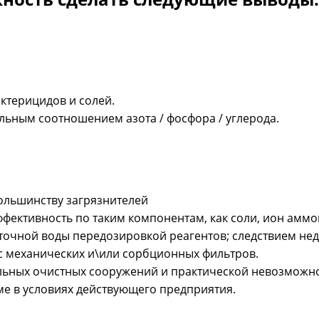
ктерицидов и солей.
льным соотношением азота / фосфора / углерода.
льшинству загрязнителей
фективность по таким компонентам, как соли, ион аммо
сточной воды передозировкой реагентов; следствием не
 механических и\или сорбционных фильтров.
альных очистных сооружений и практической невозможн
е в условиях действующего предприятия.