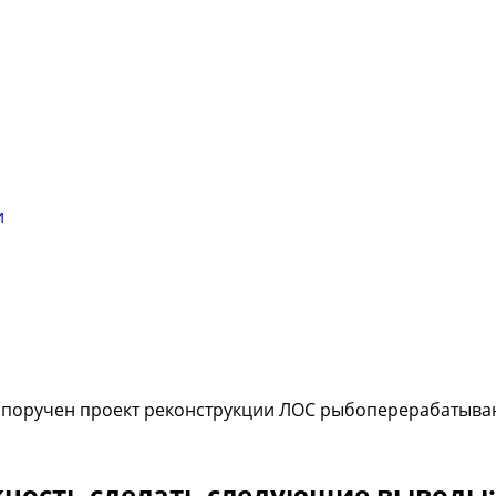
и
 поручен проект реконструкции ЛОС рыбоперерабатываю
ность сделать следующие выводы: